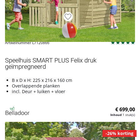
Artikelnummer L7120866
Speelhuis SMART PLUS Felix druk
geïmpregneerd
B x D x H: 225 x 216 x 160 cm
Overlappende planken
incl. Deur + luiken + vloer
€ 699,00
Inhoud
1 stuk(s)
-26% korting