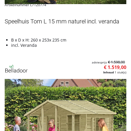
Artikelnummer L7120774
Speelhuis Tom L 15 mm naturel incl. veranda
B x D x H: 260 x 253x 235 cm
incl. Veranda
€ 1.598,00
adviesprijs
€ 1.519,00
Inhoud
1 stuk(s)