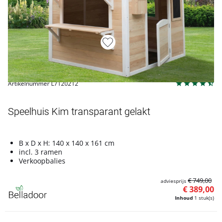
Artikelnummer L7120212
Speelhuis Kim transparant gelakt
B x D x H: 140 x 140 x 161 cm
incl. 3 ramen
Verkoopbalies
€ 749,00
adviesprijs
€ 389,00
Inhoud
1 stuk(s)