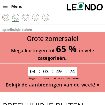
Menu
Speelhuisje buiten
Grote zomersale!
65 %
Mega-kortingen tot
in vele
categorieën..
04
03
49
23
Dagen
Uren
Minuten
Seconden
Bekijk de aanbiedingen van de week! »