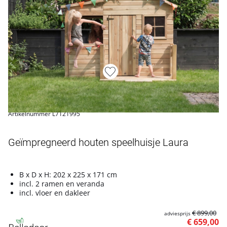
Artikelnummer L7121995
Geïmpregneerd houten speelhuisje Laura
B x D x H: 202 x 225 x 171 cm
incl. 2 ramen en veranda
incl. vloer en dakleer
€ 899,00
adviesprijs
€ 659,00