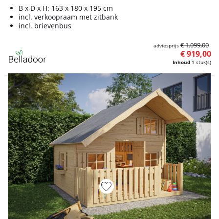
B x D x H: 163 x 180 x 195 cm
incl. verkoopraam met zitbank
incl. brievenbus
€ 1.099,00
adviesprijs
€ 919,00
Inhoud
1 stuk(s)