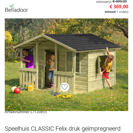
€ 499,00
adviesprijs
€ 369,00
Inhoud
1 stuk(s)
Artikelnummer L7120855
Speelhuis CLASSIC Felix druk geïmpregneerd