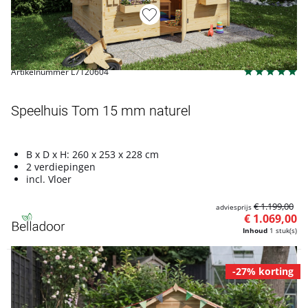
Artikelnummer L7120604
Speelhuis Tom 15 mm naturel
B x D x H: 260 x 253 x 228 cm
2 verdiepingen
incl. Vloer
€ 1.199,00
adviesprijs
€ 1.069,00
Inhoud
1 stuk(s)
-27% korting