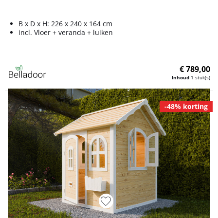
B x D x H: 226 x 240 x 164 cm
incl. Vloer + veranda + luiken
€ 789,00
Inhoud
1 stuk(s)
-48% korting