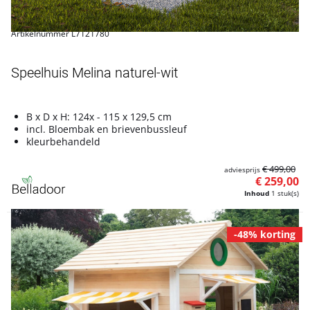
Artikelnummer L7121780
Speelhuis Melina naturel-wit
B x D x H: 124x - 115 x 129,5 cm
incl. Bloembak en brievenbussleuf
kleurbehandeld
€ 499,00
adviesprijs
€ 259,00
Inhoud
1 stuk(s)
-48% korting