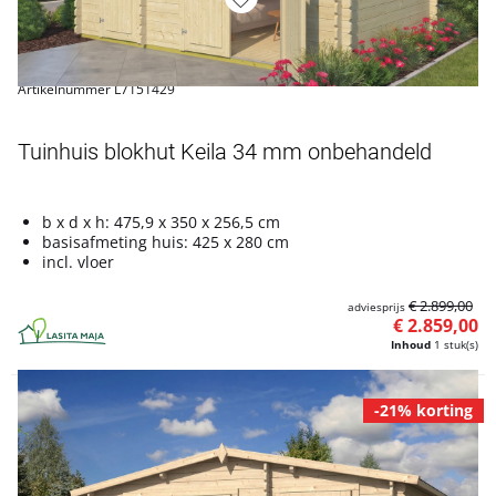
Artikelnummer L7151429
Tuinhuis blokhut Keila 34 mm onbehandeld
b x d x h: 475,9 x 350 x 256,5 cm
basisafmeting huis: 425 x 280 cm
incl. vloer
€ 2.899,00
adviesprijs
€ 2.859,00
Inhoud
1 stuk(s)
-21% korting