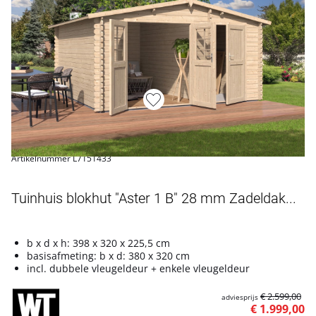
Artikelnummer L7151433
Tuinhuis blokhut "Aster 1 B" 28 mm Zadeldak...
b x d x h: 398 x 320 x 225,5 cm
basisafmeting: b x d: 380 x 320 cm
incl. dubbele vleugeldeur + enkele vleugeldeur
€ 2.599,00
adviesprijs
€ 1.999,00