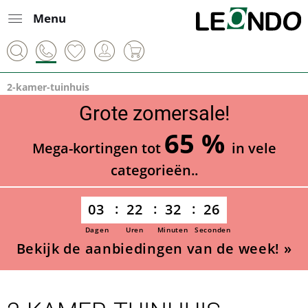
Menu
2-kamer-tuinhuis
Grote zomersale!
65 %
Mega-kortingen tot
in vele
categorieën..
03
22
32
24
Dagen
Uren
Minuten
Seconden
Bekijk de aanbiedingen van de week! »