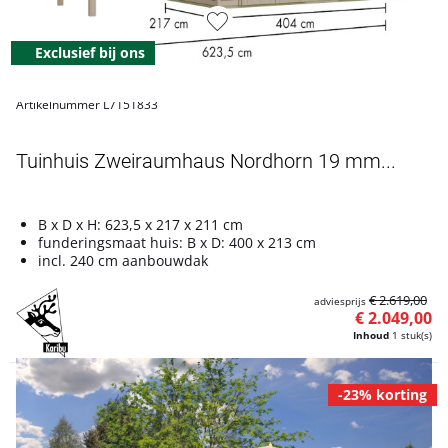
Exclusief bij ons
Artikelnummer L7151833
Tuinhuis Zweiraumhaus Nordhorn 19 mm...
B x D x H: 623,5 x 217 x 211 cm
funderingsmaat huis: B x D: 400 x 213 cm
incl. 240 cm aanbouwdak
€ 2.619,00
adviesprijs
€ 2.049,00
Inhoud
1 stuk(s)
-23% korting