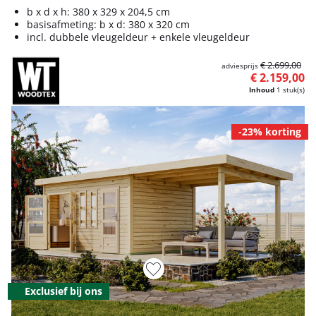
b x d x h: 380 x 329 x 204,5 cm
basisafmeting: b x d: 380 x 320 cm
incl. dubbele vleugeldeur + enkele vleugeldeur
€ 2.699,00
adviesprijs
€ 2.159,00
Inhoud
1 stuk(s)
-23% korting
Exclusief bij ons