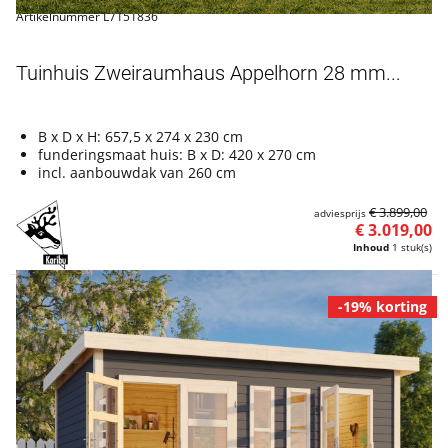
Artikelnummer L7151836
Tuinhuis Zweiraumhaus Appelhorn 28 mm...
B x D x H: 657,5 x 274 x 230 cm
funderingsmaat huis: B x D: 420 x 270 cm
incl. aanbouwdak van 260 cm
€ 3.899,00
adviesprijs
€ 3.019,00
Inhoud
1 stuk(s)
-19% korting