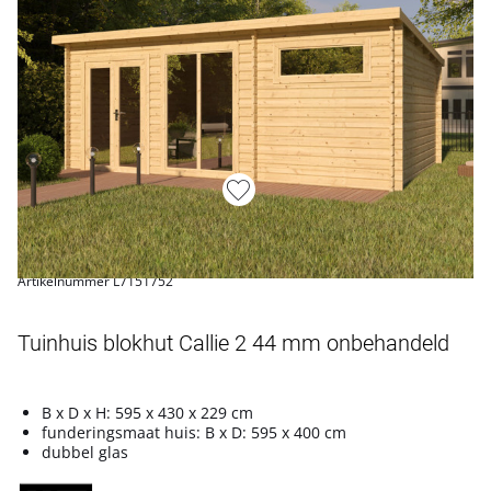
Artikelnummer L7151752
Tuinhuis blokhut Callie 2 44 mm onbehandeld
B x D x H: 595 x 430 x 229 cm
funderingsmaat huis: B x D: 595 x 400 cm
dubbel glas