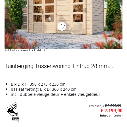
Artikelnummer B7154437
Tuinberging Tussenwoning Tintrup 28 mm...
B x D x H: 396 x 273 x 230 cm
basisafmeting: B x D: 360 x 240 cm
incl. dubbele vleugeldeur + enkele vleugeldeur
€ 2.399,99
adviesprijs
€ 2.199,90
Inhoud
1 stuk(s)