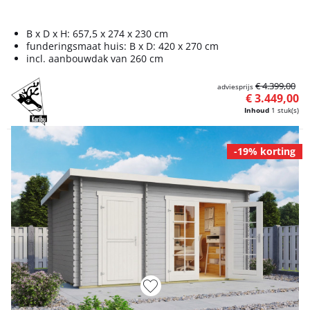
B x D x H: 657,5 x 274 x 230 cm
funderingsmaat huis: B x D: 420 x 270 cm
incl. aanbouwdak van 260 cm
€ 4.399,00
adviesprijs
€ 3.449,00
Inhoud
1 stuk(s)
-19% korting