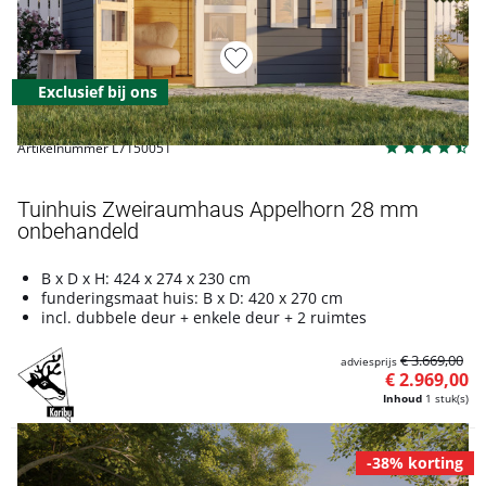
Exclusief bij ons
Artikelnummer L7150051
Tuinhuis Zweiraumhaus Appelhorn 28 mm
onbehandeld
B x D x H: 424 x 274 x 230 cm
funderingsmaat huis: B x D: 420 x 270 cm
incl. dubbele deur + enkele deur + 2 ruimtes
€ 3.669,00
adviesprijs
€ 2.969,00
Inhoud
1 stuk(s)
-38% korting