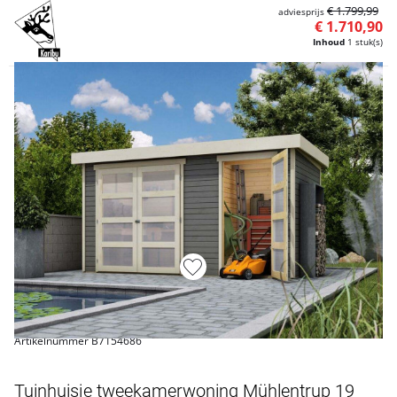
€ 1.799,99
adviesprijs
€ 1.710,90
Inhoud
1 stuk(s)
Artikelnummer B7154686
Tuinhuisje tweekamerwoning Mühlentrup 19