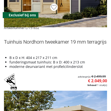
Exclusief bij ons
Artikelnummer L7151832
Tuinhuis Nordhorn tweekamer 19 mm terragrijs
B x D x H: 404 x 217 x 211 cm
funderingsmaat tuinhuis: B x D: 400 x 213 cm
moderne deurvariant met profielcilinderslot
€ 2.499,99
adviesprijs
€ 2.049,00
Inhoud
1 stuk(s)