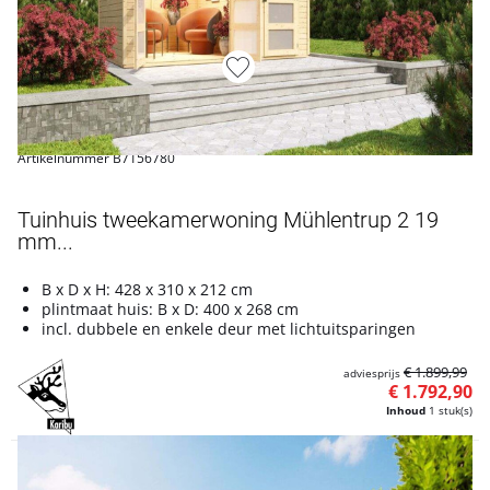
Artikelnummer B7156780
Tuinhuis tweekamerwoning Mühlentrup 2 19
mm...
B x D x H: 428 x 310 x 212 cm
plintmaat huis: B x D: 400 x 268 cm
incl. dubbele en enkele deur met lichtuitsparingen
€ 1.899,99
adviesprijs
€ 1.792,90
Inhoud
1 stuk(s)