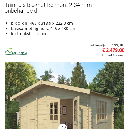
Tuinhuis blokhut Belmont 2 34 mm
onbehandeld
b x d x h: 465 x 318,9 x 222,3 cm
basisafmeting huis: 425 x 280 cm
incl. dakvilt + vloer
€ 3.199,00
adviesprijs
€ 2.479,00
Inhoud
1 stuk(s)