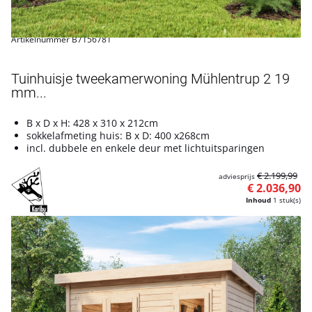
Artikelnummer B7156781
Tuinhuisje tweekamerwoning Mühlentrup 2 19
mm...
B x D x H: 428 x 310 x 212cm
sokkelafmeting huis: B x D: 400 x268cm
incl. dubbele en enkele deur met lichtuitsparingen
€ 2.199,99
adviesprijs
€ 2.036,90
Inhoud
1 stuk(s)