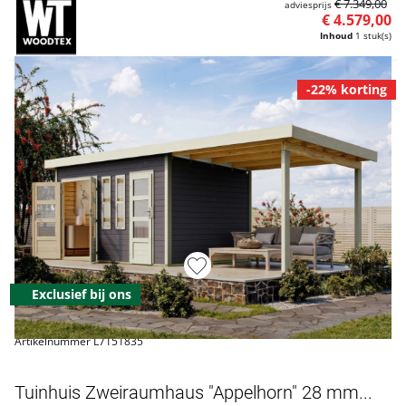
€ 7.349,00
adviesprijs
€ 4.579,00
Inhoud
1 stuk(s)
-22% korting
Exclusief bij ons
Artikelnummer L7151835
Tuinhuis Zweiraumhaus "Appelhorn" 28 mm...