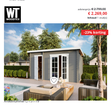
€ 2.799,00
adviesprijs
€ 2.269,00
Inhoud
1 stuk(s)
-23% korting
Artikelnummer L7151119