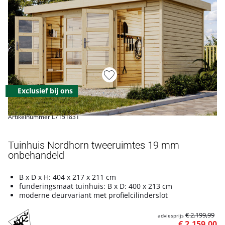
Exclusief bij ons
Artikelnummer L7151831
Tuinhuis Nordhorn tweeruimtes 19 mm
onbehandeld
B x D x H: 404 x 217 x 211 cm
funderingsmaat tuinhuis: B x D: 400 x 213 cm
moderne deurvariant met profielcilinderslot
€ 2.199,99
adviesprijs
€ 2.159,00