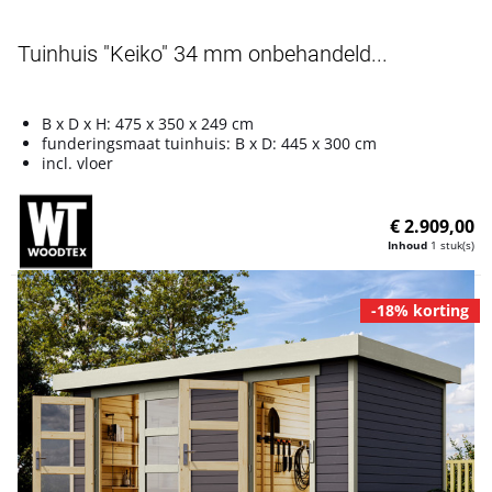
Tuinhuis "Keiko" 34 mm onbehandeld...
B x D x H: 475 x 350 x 249 cm
funderingsmaat tuinhuis: B x D: 445 x 300 cm
incl. vloer
€ 2.909,00
Inhoud
1 stuk(s)
-18% korting