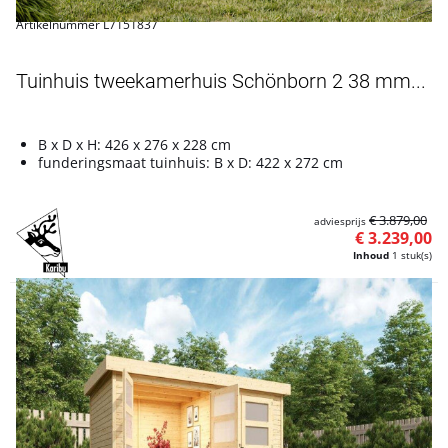
Artikelnummer L7151837
Tuinhuis tweekamerhuis Schönborn 2 38 mm...
B x D x H: 426 x 276 x 228 cm
funderingsmaat tuinhuis: B x D: 422 x 272 cm
€ 3.879,00
adviesprijs
€ 3.239,00
Inhoud
1 stuk(s)