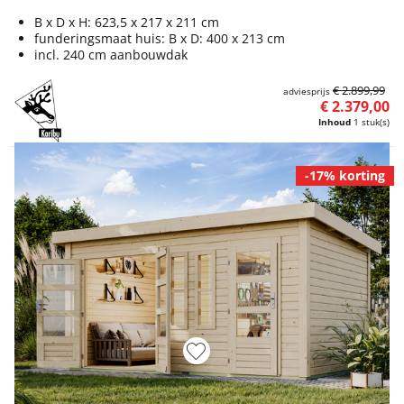
B x D x H: 623,5 x 217 x 211 cm
funderingsmaat huis: B x D: 400 x 213 cm
incl. 240 cm aanbouwdak
€ 2.899,99
adviesprijs
€ 2.379,00
Inhoud
1 stuk(s)
-17% korting