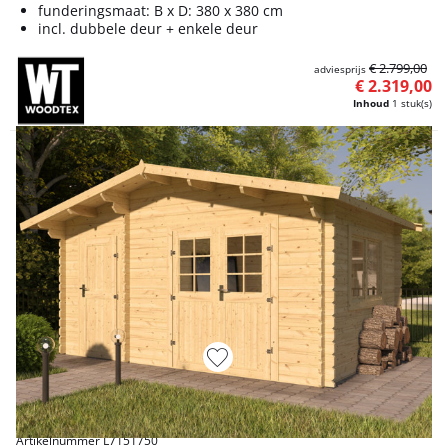
funderingsmaat: B x D: 380 x 380 cm
incl. dubbele deur + enkele deur
€ 2.799,00
adviesprijs
€ 2.319,00
Inhoud
1 stuk(s)
Artikelnummer L7151750