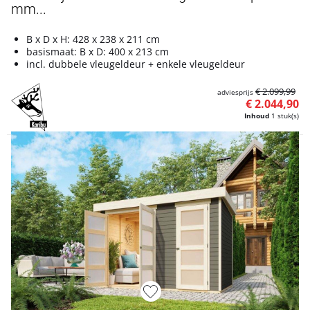
mm...
B x D x H: 428 x 238 x 211 cm
basismaat: B x D: 400 x 213 cm
incl. dubbele vleugeldeur + enkele vleugeldeur
€ 2.099,99
adviesprijs
€ 2.044,90
Inhoud
1 stuk(s)