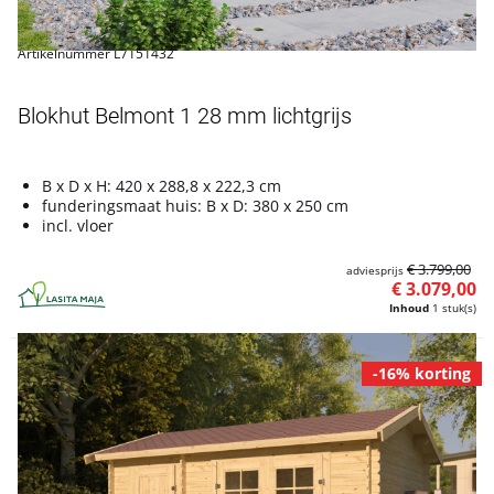
Artikelnummer L7151432
Blokhut Belmont 1 28 mm lichtgrijs
B x D x H: 420 x 288,8 x 222,3 cm
funderingsmaat huis: B x D: 380 x 250 cm
incl. vloer
€ 3.799,00
adviesprijs
€ 3.079,00
Inhoud
1 stuk(s)
-16% korting