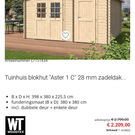
Artikelnummer L7151434
Tuinhuis blokhut "Aster 1 C" 28 mm zadeldak...
B x D x H: 398 x 380 x 225,5 cm
funderingsmaat (B x D): 380 x 380 cm
incl. dubbele deur + enkele deur
€ 2.799,00
adviesprijs
€ 2.209,00
Inhoud
1 stuk(s)