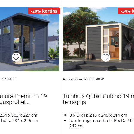
-20% korting
-34% k
 L7151488
Artikelnummer L7150045
Futura Premium 19
Tuinhuis Qubic-Cubino 19
sprofiel...
terragrijs
 234 x 303 x 227 cm
B x D x H: 246 x 246 x 214 cm
 huis: 234 x 225 cm
funderingsmaat huis: B x D: 242
242 cm