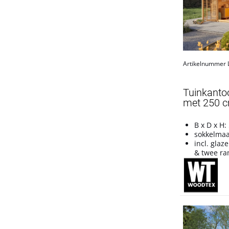
CA2988
Cubino
Futura
Glücksberg
Artikelnummer
Ivar
Jupiter
Tuinkanto
Karvo
met 250 
Kerko
Lenn
B x D x H:
Linz
sokkelmaa
incl. glaz
Livo
& twee r
Merseburg
Orlando
Pluto
Punta
Qubic
Schönbuch