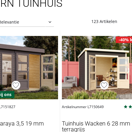
RN TUINHUIS
123 Artikelen
-40% k
bij ons
 L7151827
Artikelnummer L7150649
Baraya 3,5 19 mm
Tuinhuis Wacken 6 28 mm
terragrijs