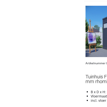
Artikelnummer
Tuinhuis 
mm rhombu
B x D x H:
Vloermaat
incl. vloer