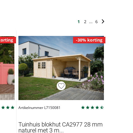
1
2
...
6
orting
-30% korting
Artikelnummer L7150081
Tuinhuis blokhut CA2977 28 mm
naturel met 3 m...