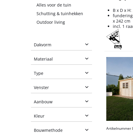
Alles voor de tuin
B x D x H:
Schutting & tuinhekken
fundering
x 242 cm
Outdoor living
incl. 1 ra
Dakvorm
Materiaal
Hout
Type
Lessenaarsdak
Platdak
Hout met metalen
onderdelen
Blokhut tuinhuis
Venster
Producten tonen
Naaldhout
Gereedschapshuisje
vloer
met venster
Aanbouw
Producten tonen
Houten
Vensters optioneel
gereedschapshuisje
beschikbaar
Aanbouwdak
Kleur
Materiaalkast
zonder venster
Overkapping
Tuihuis Modern
Artikelnummer
Bouwmethode
Overkapping voor