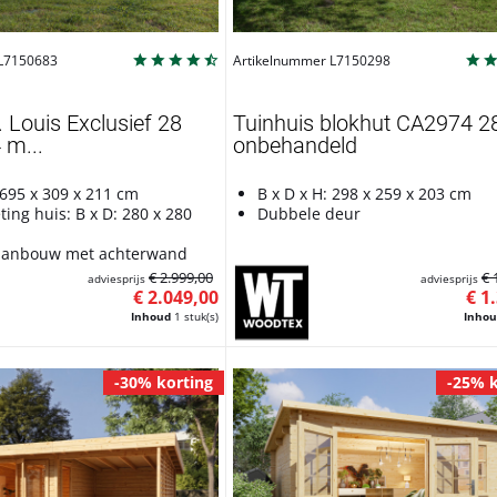
 L7150683
Artikelnummer L7150298
. Louis Exclusief 28
Tuinhuis blokhut CA2974 
m...
onbehandeld
 695 x 309 x 211 cm
B x D x H: 298 x 259 x 203 cm
ing huis: B x D: 280 x 280
Dubbele deur
 aanbouw met achterwand
€ 2.999,00
€ 
adviesprijs
adviesprijs
€ 2.049,00
€ 1
Inhoud
1 stuk(s)
Inho
-30% korting
-25% k