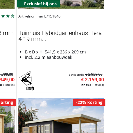
Exclusief bij ons
Artikelnummer L7151840
28 mm
Tuinhuis Hybridgartenhaus Hera
4 19 mm...
B x D x H: 541,5 x 236 x 209 cm
incl. 2,2 m aanbouwdak
1.799,00
€ 2.939,00
adviesprijs
.349,00
€ 2.159,00
ud
1 stuk(s)
Inhoud
1 stuk(s)
orting
-22% korting