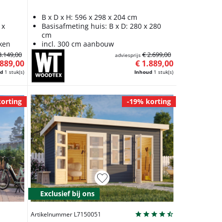
B x D x H: 596 x 298 x 204 cm
 x
Basisafmeting huis: B x D: 280 x 280
cm
oken
incl. 300 cm aanbouw
3.149,00
€ 2.699,00
adviesprijs
.889,00
€ 1.889,00
ud
1 stuk(s)
Inhoud
1 stuk(s)
orting
-19% korting
Exclusief bij ons
Artikelnummer L7150051