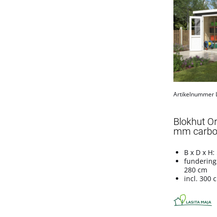
St. Louis Exklusiv
Wacken
Producten tonen
Artikelnummer
Blokhut Or
mm carbon
B x D x H:
fundering
280 cm
incl. 300