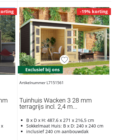
orting
-19% korting
Exclusief bij ons
Artikelnummer L7151561
 mm
Tuinhuis Wacken 3 28 mm
terragrijs incl. 2,4 m...
B x D x H: 487,6 x 271 x 216,5 cm
 x
Sokkelmaat Huis: B x D: 240 x 240 cm
inclusief 240 cm aanbouwdak