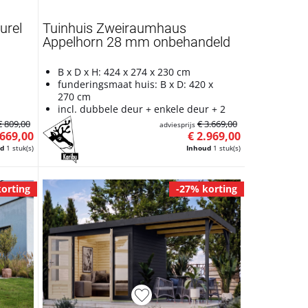
urel
Tuinhuis Zweiraumhaus
Appelhorn 28 mm onbehandeld
B x D x H: 424 x 274 x 230 cm
funderingsmaat huis: B x D: 420 x
270 cm
incl. dubbele deur + enkele deur + 2
ruimtes
€ 809,00
€ 3.669,00
adviesprijs
 669,00
€ 2.969,00
ud
1 stuk(s)
Inhoud
1 stuk(s)
orting
-27% korting