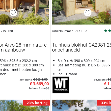
 L7151460
Artikelnummer L7151138
or Arvo 28 mm naturel
Tuinhuis blokhut CA2981 
cm aanbouw
onbehandeld
 596 x 393,6 x 232,2 cm
B x D x H: 398 x 309 x 204 cm
t huis: B x D: 300 x 300 cm
Basisafmeting huis: B x D: 398 x
en deur met houten kozijn
cm
amen
incl. 1 raam
€ 5.249,00
€ 
adviesprijs
adviesprijs
€ 3.669,00
€ 1
Inhoud
1 stuk(s)
Inho
-23% korting
-33% k