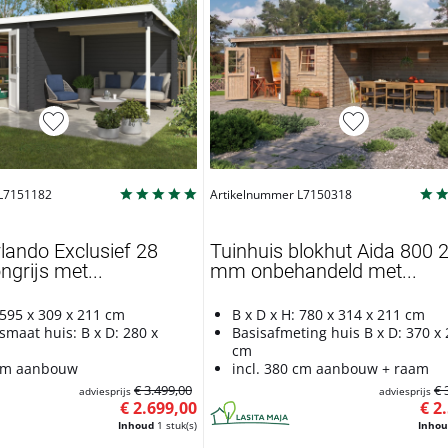
 L7151182
Artikelnummer L7150318
lando Exclusief 28
Tuinhuis blokhut Aida 800 
grijs met...
mm onbehandeld met...
 595 x 309 x 211 cm
B x D x H: 780 x 314 x 211 cm
smaat huis: B x D: 280 x
Basisafmeting huis B x D: 370 x
cm
 cm aanbouw
incl. 380 cm aanbouw + raam
€ 3.499,00
€ 
adviesprijs
adviesprijs
€ 2.699,00
€ 2
Inhoud
1 stuk(s)
Inho