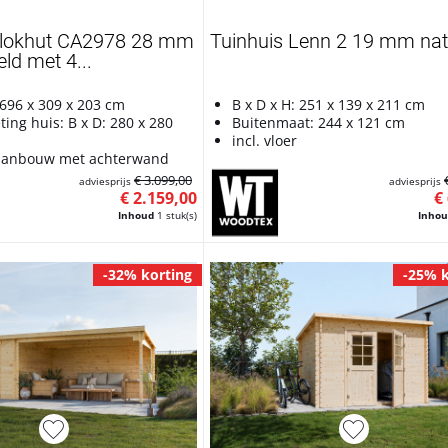
blokhut CA2978 28 mm
Tuinhuis Lenn 2 19 mm nat
ld met 4...
 696 x 309 x 203 cm
B x D x H: 251 x 139 x 211 cm
ing huis: B x D: 280 x 280
Buitenmaat: 244 x 121 cm
incl. vloer
 aanbouw met achterwand
€ 3.099,00
adviesprijs
adviesprijs
€ 2.159,00
€
Inhoud
1 stuk(s)
Inho
-32% korting
-25% k