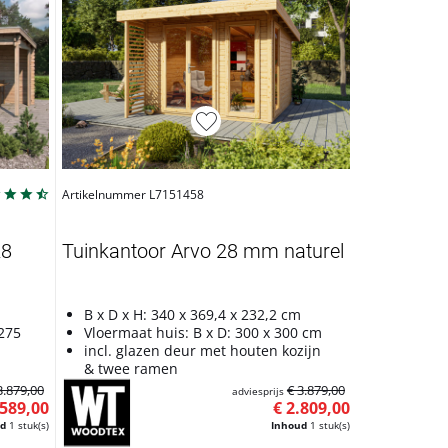
Artikelnummer L7151458
28
Tuinkantoor Arvo 28 mm naturel
B x D x H: 340 x 369,4 x 232,2 cm
 275
Vloermaat huis: B x D: 300 x 300 cm
incl. glazen deur met houten kozijn
& twee ramen
3.879,00
€ 3.879,00
adviesprijs
.589,00
€ 2.809,00
ud
1 stuk(s)
Inhoud
1 stuk(s)