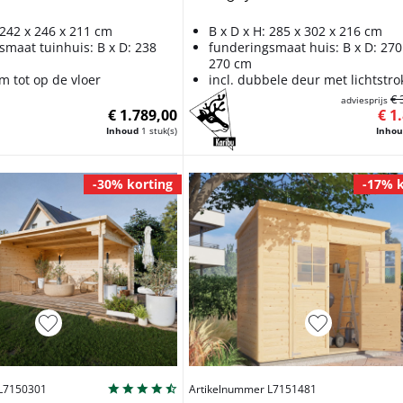
 242 x 246 x 211 cm
B x D x H: 285 x 302 x 216 cm
smaat tuinhuis: B x D: 238
funderingsmaat huis: B x D: 270
270 cm
am tot op de vloer
incl. dubbele deur met lichtstr
€ 
adviesprijs
€ 1.789,00
€ 1
Inhoud
1 stuk(s)
Inho
-30% korting
-17% k
 L7150301
Artikelnummer L7151481