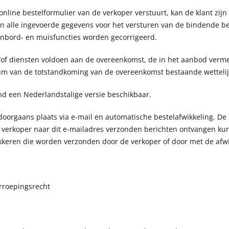
 online bestelformulier van de verkoper verstuurt, kan de klant zij
n alle ingevoerde gegevens voor het versturen van de bindende bes
enbord- en muisfuncties worden gecorrigeerd.
/of diensten voldoen aan de overeenkomst, de in het aanbod vermeld
um van de totstandkoming van de overeenkomst bestaande wettelij
end een Nederlandstalige versie beschikbaar.
doorgaans plaats via e-mail en automatische bestelafwikkeling. De 
 verkoper naar dit e-mailadres verzonden berichten ontvangen kun
kkeren die worden verzonden door de verkoper of door met de afwi
erroepingsrecht