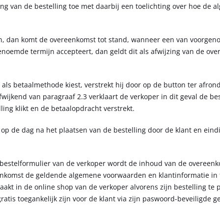
ing van de bestelling toe met daarbij een toelichting over hoe de 
n, dan komt de overeenkomst tot stand, wanneer een van voorgenoe
enoemde termijn accepteert, dan geldt dit als afwijzing van de ove
 als betaalmethode kiest, verstrekt hij door op de button ter afron
wijkend van paragraaf 2.3 verklaart de verkoper in dit geval de b
ling klikt en de betaalopdracht verstrekt.
op de dag na het plaatsen van de bestelling door de klant en eindi
ne bestelformulier van de verkoper wordt de inhoud van de overeen
enkomst de geldende algemene voorwaarden en klantinformatie in tek
akt in de online shop van de verkoper alvorens zijn bestelling te 
atis toegankelijk zijn voor de klant via zijn paswoord-beveiligde 