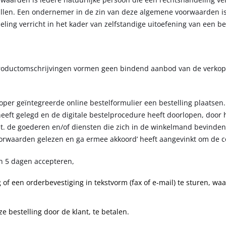
vallen. Een ondernemer in de zin van deze algemene voorwaarden is
ing verricht in het kader van zelfstandige uitoefening van een ber
roductomschrijvingen vormen geen bindend aanbod van de verkoper
oper geïntegreerde online bestelformulier een bestelling plaatsen. 
eeft gelegd en de digitale bestelprocedure heeft doorlopen, door h
. de goederen en/of diensten die zich in de winkelmand bevinden.
voorwaarden gelezen en ga ermee akkoord’ heeft aangevinkt om de 
n 5 dagen accepteren,
g of een orderbevestiging in tekstvorm (fax of e-mail) te sturen, w
e bestelling door de klant, te betalen.