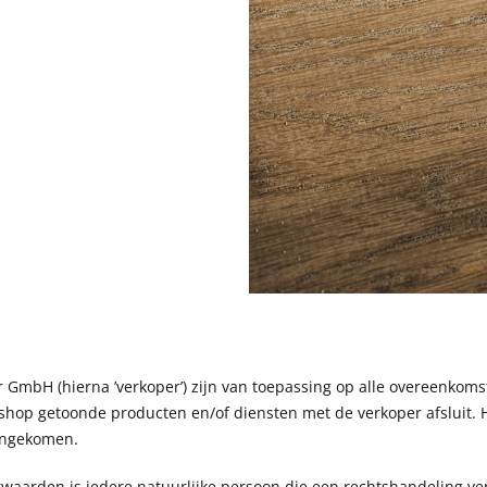
mbH (hierna ’verkoper’) zijn van toepassing op alle overeenkomst
neshop getoonde producten en/of diensten met de verkoper afsluit
eengekomen.
aarden is iedere natuurlijke persoon die een rechtshandeling ve