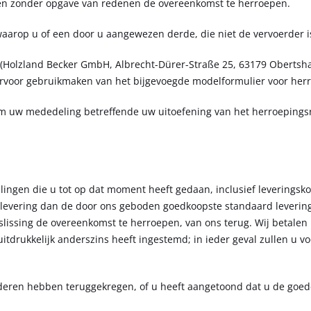
gen zonder opgave van redenen de overeenkomst te herroepen.
arop u of een door u aangewezen derde, die niet de vervoerder is, h
 (Holzland Becker GmbH, Albrecht-Dürer-Straße 25, 63179 Obertsha
rvoor gebruikmaken van het bijgevoegde modelformulier voor herro
om uw mededeling betreffende uw uitoefening van het herroepingsr
lingen die u tot op dat moment heeft gedaan, inclusief leveringsk
levering dan de door ons geboden goedkoopste standaard levering) 
slissing de overeenkomst te herroepen, van ons terug. Wij betale
u uitdrukkelijk anderszins heeft ingestemd; in ieder geval zullen u 
deren hebben teruggekregen, of u heeft aangetoond dat u de goed